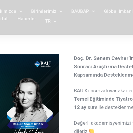
kımızda
Birimlerimiz
BAUBAP
Global İmkanl
talı
Haberler
TR
Doç. Dr. Senem Cevher’in
Sonrası Araştırma Destek
Kapsamında Desteklenme
BAU Konservatuvar akade
Temel Eğitiminde Tiyatro
12 ay
süre ile desteklenme
Değerli akademisyenimizi t
dileriz