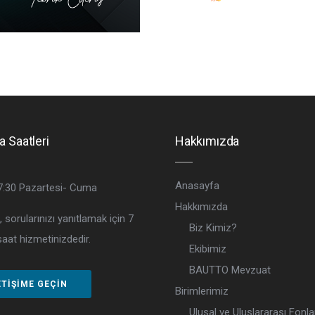
a Saatleri
Hakkımızda
Anasayfa
7:30
Pazartesi- Cuma
Hakkımızda
, sorularınızı yanıtlamak için 7
Biz Kimiz?
aat hizmetinizdedir.
Ekibimiz
BAUTTO Mevzuat
ETIŞIME GEÇIN
Birimlerimiz
Ulusal ve Uluslararası Fonla