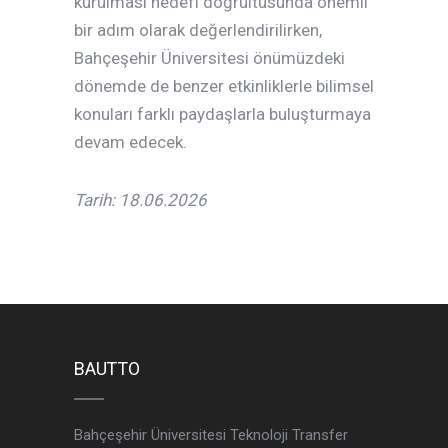
kurulması hedefi doğrultusunda önemli
bir adım olarak değerlendirilirken,
Bahçeşehir Üniversitesi önümüzdeki
dönemde de benzer etkinliklerle bilimsel
konuları farklı paydaşlarla buluşturmaya
devam edecek.
Tarih: 18.06.2026
BAUTTO
Bahçeşehir Üniversitesi Teknoloji Transfer