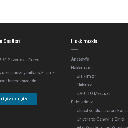
a Saatleri
Hakkımızda
Anasayfa
7:30
Pazartesi- Cuma
Hakkımızda
, sorularınızı yanıtlamak için 7
Biz Kimiz?
aat hizmetinizdedir.
Ekibimiz
BAUTTO Mevzuat
ETIŞIME GEÇIN
Birimlerimiz
Ulusal ve Uluslararası Fonla
Üniversite-Sanayi İş Birliği
Fikri Sınai Hakların Yönetim