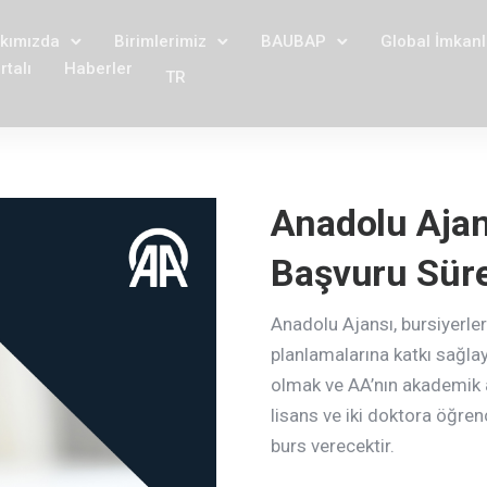
kımızda
Birimlerimiz
BAUBAP
Global İmkanl
talı
Haberler
TR
Anadolu Ajan
Başvuru Süre
Anadolu Ajansı, bursiyerler
planlamalarına katkı sağla
olmak ve AA’nın akademik a
lisans ve iki doktora öğre
burs verecektir.