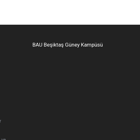
BAU
Beşiktaş
Güney Kampüsü
r
i ve